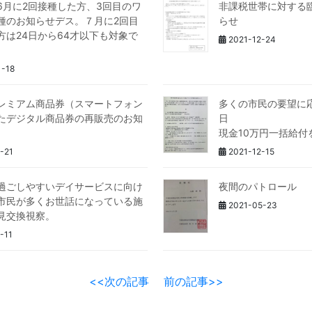
6月に2回接種した方、3回目のワ
非課税世帯に対する
種のお知らせデス。７月に2回目
らせ
方は24日から64才以下も対象で
2021-12-24
-18
レミアム商品券（スマートフォン
多くの市民の要望に応
たデジタル商品券の再販売のお知
日
。
現金10万円一括給付
-21
2021-12-15
過ごしやすいデイサービスに向け
夜間のパトロール
市民が多くお世話になっている施
2021-05-23
見交換視察。
-11
<<次の記事
前の記事>>