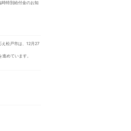
臨時特別給付金のお知
え松戸市は、12月27
を進めています。