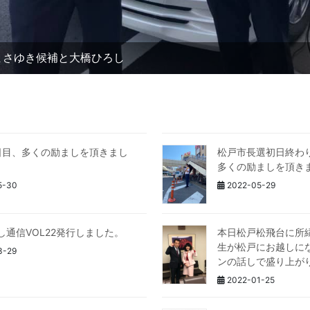
まさゆき候補と大橋ひろし
日目、多くの励ましを頂きまし
松戸市長選初日終わ
多くの励ましを頂き
5-30
2022-05-29
し通信VOL22発行しました。
本日松戸松飛台に所
生が松戸にお越しに
3-29
ンの話しで盛り上が
2022-01-25